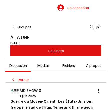
Se connecter
Groupes
À LA UNE
Public
Rejoindre
Discussion
Médias
Fichiers
À propos
Retour
MD SHOW
1 juin 2026
Guerre au Moyen-Orient : Les États-Unis ont 
frappé le sud de l’Iran, Téhéran affirme avoir 