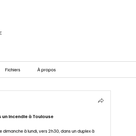
RÉSEAU SOCIAL
PODCAST
VOD
E
Fichiers
À propos
 un incendie à Toulouse
de dimanche à lundi, vers 2h30, dans un duplex à 