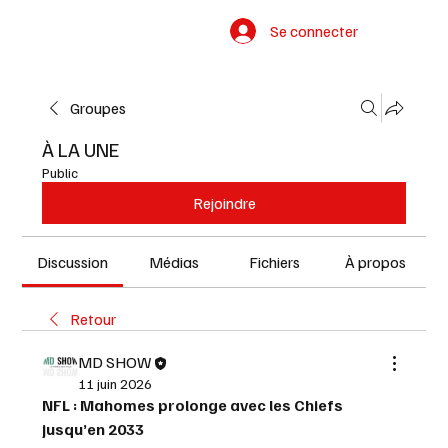
Se connecter
Groupes
À LA UNE
Public
Rejoindre
Discussion
Médias
Fichiers
À propos
Retour
MD SHOW
11 juin 2026
NFL : Mahomes prolonge avec les Chiefs 
jusqu’en 2033