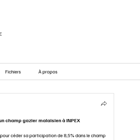
RÉSEAU SOCIAL
PODCAST
VOD
E
Fichiers
À propos
un champ gazier malaisien à INPEX
pour céder sa participation de 8,5% dans le champ 