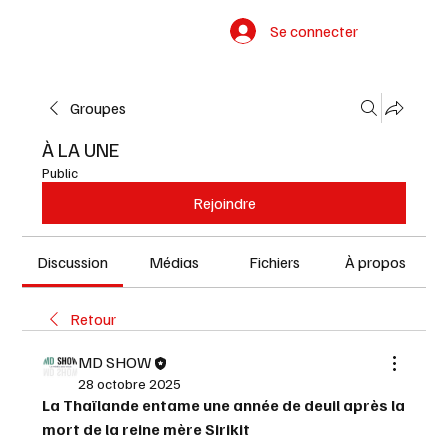
Se connecter
Groupes
À LA UNE
Public
Rejoindre
Discussion
Médias
Fichiers
À propos
Retour
MD SHOW
28 octobre 2025
La Thaïlande entame une année de deuil après la 
mort de la reine mère Sirikit