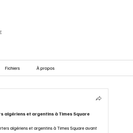
RÉSEAU SOCIAL
PODCAST
VOD
E
Fichiers
À propos
s algériens et argentins à Times Square
rters algériens et argentins à Times Square avant 