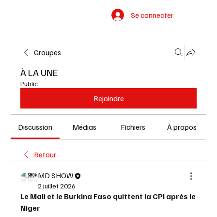
Se connecter
Groupes
À LA UNE
Public
Rejoindre
Discussion
Médias
Fichiers
À propos
Retour
MD SHOW
2 juillet 2026
Le Mali et le Burkina Faso quittent la CPI après le 
Niger