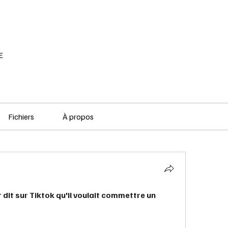
RÉSEAU SOCIAL
PODCAST
VOD
E
Fichiers
À propos
 dit sur Tiktok qu'il voulait commettre un 