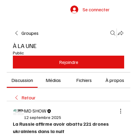
Se connecter
Groupes
À LA UNE
Public
Rejoindre
Discussion
Médias
Fichiers
À propos
Retour
MD SHOW
12 septembre 2025
La Russie affirme avoir abattu 221 drones 
ukrainiens dans la nuit