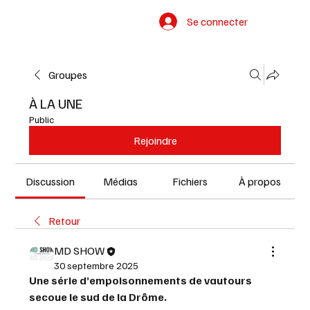
Se connecter
Groupes
À LA UNE
Public
Rejoindre
Discussion
Médias
Fichiers
À propos
Retour
MD SHOW
30 septembre 2025
Une série d’empoisonnements de vautours 
secoue le sud de la Drôme.