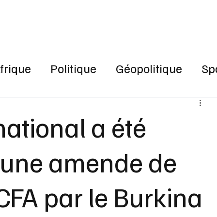
RÉSEAU SOCIAL
PODCAST
VOD
frique
Politique
Géopolitique
Sp
ational a été
 une amende de
CFA par le Burkina