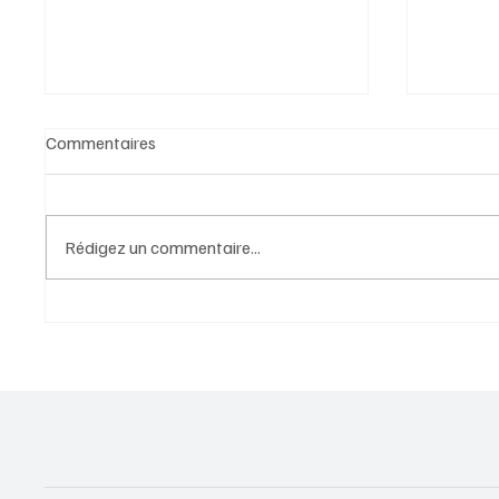
Commentaires
Rédigez un commentaire...
L'UE inflige 890 millions
Circle 
d'euros d'amendes à Google
bancair
Unis