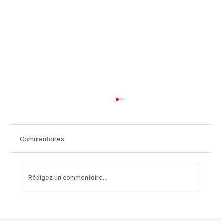
Commentaires
Rédigez un commentaire...
Le taux du Livret A devrait remonter cette