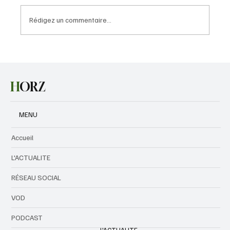
Rédigez un commentaire...
Le bilan de la guerre civile en Birmanie
dépasse les 100 000 morts
H
ORZ
MENU
Accueil
L'ACTUALITE
RÉSEAU SOCIAL
VOD
PODCAST
L'ACTUALITE