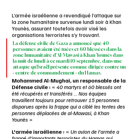
L’armée israélienne a revendiqué l’attaque sur 
la zone humanitaire survenue lundi soir à Khan 
Younès, assurant toutefois avoir visé les 
organisations terroristes s’y trouvant.
La défense civile de Gaza a annoncé que 40 
personnes avaient été tuées et 60 blessées dans la 
zone humanitaire d’Al-Mawasi à Khan Younès dans 
la nuit de lundi à ce mardi 10 septembre, dans une 
attaque qu’Israël présente comme dirigée contre un 
« centre de commandement » du Hamas.
Mohammed Al-Mughai, un responsable de la 
Défense civile :
 « 
40 martyrs et 60 blessés ont 
été récupérés et transférés … Nos équipes 
travaillent toujours pour retrouver 15 personnes 
disparues après la frappe qui a ciblé les tentes des 
personnes déplacées de al-Mawasi, à Khan 
Younès 
»
L'armée israélienne :
 «
 Un avion de l'armée a 
frappé d'importants terroristes du Hamas qui 