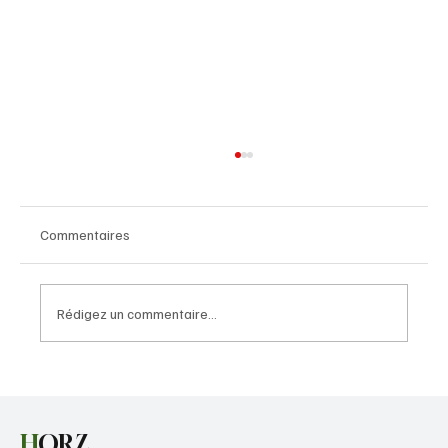
Commentaires
Rédigez un commentaire...
Le Canada achète le radar de défense
trans-horizon de pointe pour près de
2,5 milliards $ à l’Australie
H
ORZ