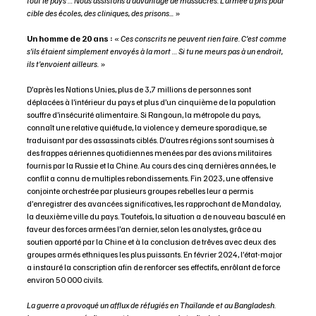
tout le pays … Nous assistons à davantage de massacres. L'armée a pris pour 
cible des écoles, des cliniques, des prisons... 
»
Un homme de 20 ans :
 « 
Ces conscrits ne peuvent rien faire. C'est comme 
s'ils étaient simplement envoyés à la mort … Si tu ne meurs pas à un endroit, 
ils t'envoient ailleurs.
 »
D’après les Nations Unies, plus de 3,7 millions de personnes sont 
déplacées à l’intérieur du pays et plus d’un cinquième de la population 
souffre d’insécurité alimentaire. Si Rangoun, la métropole du pays, 
connaît une relative quiétude, la violence y demeure sporadique, se 
traduisant par des assassinats ciblés. D’autres régions sont soumises à 
des frappes aériennes quotidiennes menées par des avions militaires 
fournis par la Russie et la Chine. Au cours des cinq dernières années, le 
conflit a connu de multiples rebondissements. Fin 2023, une offensive 
conjointe orchestrée par plusieurs groupes rebelles leur a permis 
d’enregistrer des avancées significatives, les rapprochant de Mandalay, 
la deuxième ville du pays. Toutefois, la situation a de nouveau basculé en 
faveur des forces armées l’an dernier, selon les analystes, grâce au 
soutien apporté par la Chine et à la conclusion de trêves avec deux des 
groupes armés ethniques les plus puissants. En février 2024, l’état-major 
a instauré la conscription afin de renforcer ses effectifs, enrôlant de force 
environ 50 000 civils.
La guerre a provoqué un afflux de réfugiés en Thaïlande et au Bangladesh. 