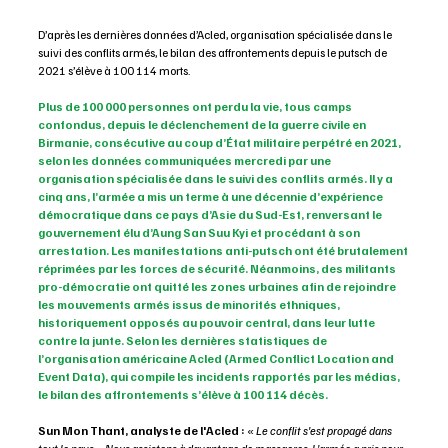
D’après les dernières données d’Acled, organisation spécialisée dans le 
suivi des conflits armés, le bilan des affrontements depuis le putsch de 
2021 s’élève à 100 114 morts.
Plus de 100 000 personnes ont perdu la vie, tous camps 
confondus, depuis le déclenchement de la guerre civile en 
Birmanie, consécutive au coup d’État militaire perpétré en 2021, 
selon les données communiquées mercredi par une 
organisation spécialisée dans le suivi des conflits armés. Il y a 
cinq ans, l’armée a mis un terme à une décennie d’expérience 
démocratique dans ce pays d’Asie du Sud-Est, renversant le 
gouvernement élu d’Aung San Suu Kyi et procédant à son 
arrestation. Les manifestations anti-putsch ont été brutalement 
réprimées par les forces de sécurité. Néanmoins, des militants 
pro-démocratie ont quitté les zones urbaines afin de rejoindre 
les mouvements armés issus de minorités ethniques, 
historiquement opposés au pouvoir central, dans leur lutte 
contre la junte. Selon les dernières statistiques de 
l’organisation américaine Acled (Armed Conflict Location and 
Event Data), qui compile les incidents rapportés par les médias, 
le bilan des affrontements s’élève à 100 114 décès.
Sun Mon Thant, analyste de l'Acled :
 «
 Le conflit s'est propagé dans 