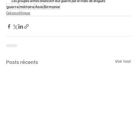
Les groupes armés financent leur guerre par le trafic de drogues.
guerre
militaire
Asie
Birmanie
Géopolitique
Posts récents
Voir tout