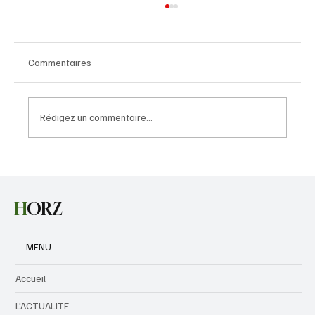
Commentaires
Rédigez un commentaire...
Canal+ International a été condamné à une
amende de 50 millions FCFA par le Burkina
Faso
H
ORZ
MENU
Accueil
L'ACTUALITE