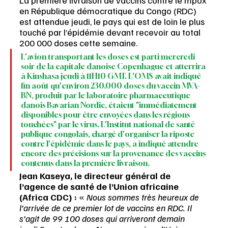
La première livraison de vaccins contre le mpox 
en République démocratique du Congo (RDC) 
est attendue jeudi, le pays qui est de loin le plus 
touché par l’épidémie devant recevoir au total 
200 000 doses cette semaine.
L'avion transportant les doses est parti mercredi 
soir de la capitale danoise Copenhague et atterrira 
à Kinshasa jeudi à 11H10 GMT. L'OMS avait indiqué 
fin août qu'environ 230.000 doses du vaccin MVA-
BN, produit par le laboratoire pharmaceutique 
danois Bavarian Nordic, étaient "immédiatement 
disponibles pour être envoyées dans les régions 
touchées" par le virus. L'Institut national de santé 
publique congolais, chargé d'organiser la riposte 
contre l'épidémie dans le pays, a indiqué attendre 
encore des précisions sur la provenance des vaccins 
contenus dans la première livraison.
Jean Kaseya, le directeur général de 
l’agence de santé de l’Union africaine 
(Africa CDC) : 
« 
Nous sommes très heureux de 
l’arrivée de ce premier lot de vaccins en RDC. Il 
s’agit de 99 100 doses qui arriveront demain 