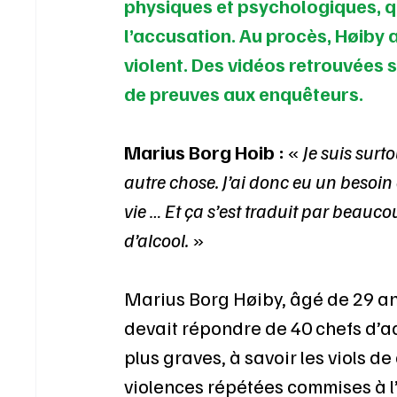
physiques et psychologiques, qu
l’accusation. Au procès, Høiby a
violent. Des vidéos retrouvées s
de preuves aux enquêteurs.
Marius Borg Hoib : 
« 
Je suis sur
autre chose. J’ai donc eu un besoi
vie … Et ça s’est traduit par beau
d’alcool.
 »
Marius Borg Høiby, âgé de 29 ans 
devait répondre de 40 chefs d’acc
plus graves, à savoir les viols d
violences répétées commises à 