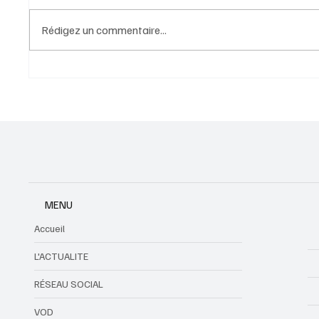
Rédigez un commentaire...
La Russie a émis un avis de
Le roi C
recherche international contre
public 
Pavel Durov
MENU
Accueil
L'ACTUALITE
RÉSEAU SOCIAL
VOD