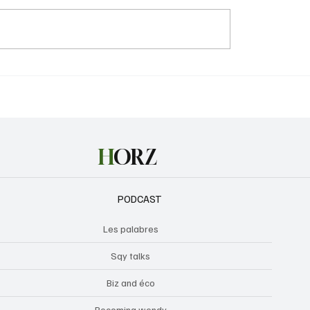
harles III va rendre
Le chanteur américain 
son avis d’imposition
Tree est mort dans une
collision entre deux
hélicoptères
H
ORZ
PODCAST
Les palabres
Sqy talks
Biz and éco
Becoming wendy