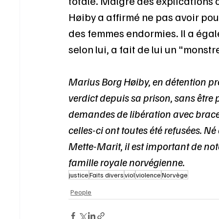
totale. Malgré des explications
Høiby a affirmé ne pas avoir pou
des femmes endormies. Il a égal
selon lui, a fait de lui un "monst
Marius Borg Høiby, en détention prov
verdict depuis sa prison, sans être
demandes de libération avec bracel
celles-ci ont toutes été refusées. N
Mette-Marit, il est important de not
famille royale norvégienne.
justice
Faits divers
viol
violence
Norvège
People