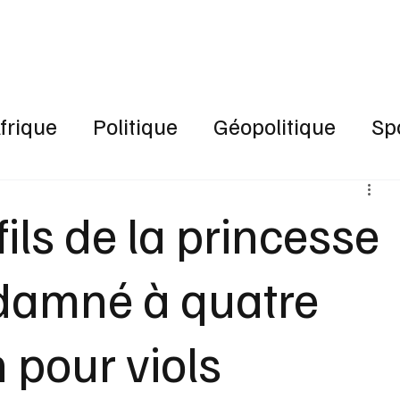
RÉSEAU SOCIAL
PODCAST
VOD
frique
Politique
Géopolitique
Sp
fils de la princesse
ndamné à quatre
 pour viols