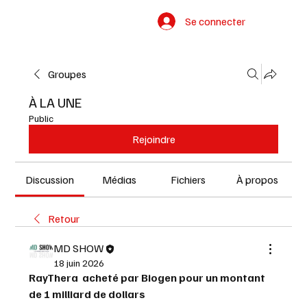
Se connecter
Groupes
À LA UNE
Public
Rejoindre
Discussion
Médias
Fichiers
À propos
Retour
MD SHOW
18 juin 2026
RayThera  acheté par Biogen pour un montant 
de 1 milliard de dollars