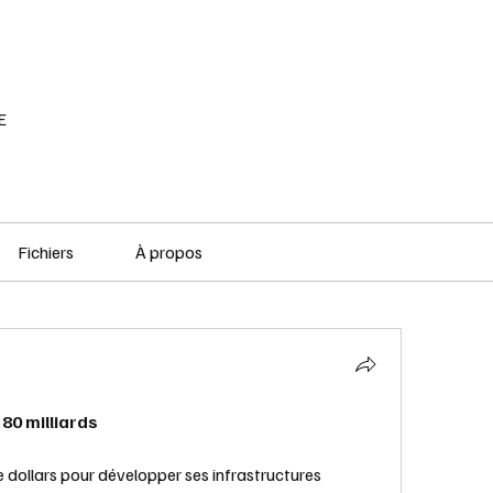
RÉSEAU SOCIAL
PODCAST
VOD
E
Fichiers
À propos
 80 milliards
e dollars pour développer ses infrastructures 