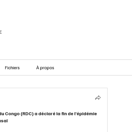
RÉSEAU SOCIAL
PODCAST
VOD
E
Fichiers
À propos
 Congo (RDC) a déclaré la fin de l’épidémie 
asaï