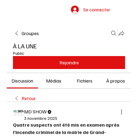
Se connecter
Groupes
À LA UNE
Public
Rejoindre
Discussion
Médias
Fichiers
À propos
Retour
MD SHOW
3 novembre 2025
Quatre suspects ont été mis en examen après 
l’incendie criminel de la mairie de Grand-