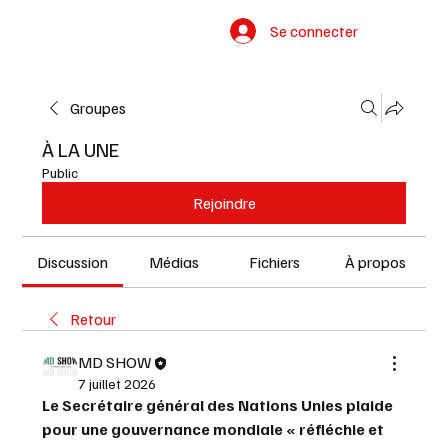
Se connecter
Groupes
À LA UNE
Public
Rejoindre
Discussion
Médias
Fichiers
À propos
Retour
MD SHOW
7 juillet 2026
Le Secrétaire général des Nations Unies plaide 
pour une gouvernance mondiale « réfléchie et 