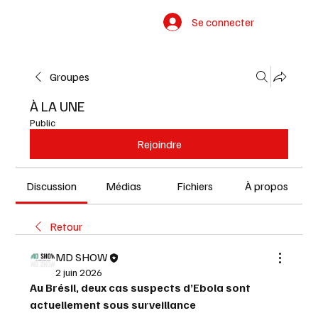
Se connecter
Groupes
À LA UNE
Public
Rejoindre
Discussion
Médias
Fichiers
À propos
Retour
MD SHOW
2 juin 2026
Au Brésil, deux cas suspects d’Ebola sont 
actuellement sous surveillance