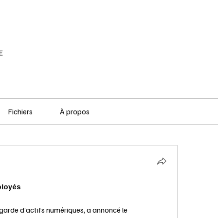
RÉSEAU SOCIAL
PODCAST
VOD
E
Fichiers
À propos
ployés
 garde d’actifs numériques, a annoncé le 