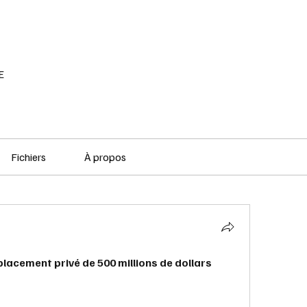
RÉSEAU SOCIAL
PODCAST
VOD
E
Fichiers
À propos
placement privé de 500 millions de dollars 