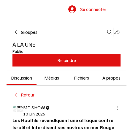
Se connecter
Groupes
À LA UNE
Public
Rejoindre
Discussion
Médias
Fichiers
À propos
Retour
MD SHOW
10 juin 2026
Les Houthis revendiquent une attaque contre 
Israël et interdisent ses navires en mer Rouge