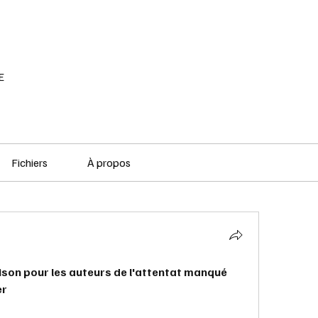
RÉSEAU SOCIAL
PODCAST
VOD
E
Fichiers
À propos
rison pour les auteurs de l'attentat manqué 
er