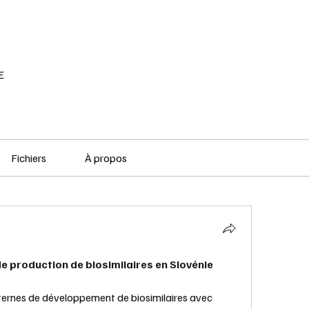
RÉSEAU SOCIAL
PODCAST
VOD
E
Fichiers
À propos
e production de biosimilaires en Slovénie
ternes de développement de biosimilaires avec 