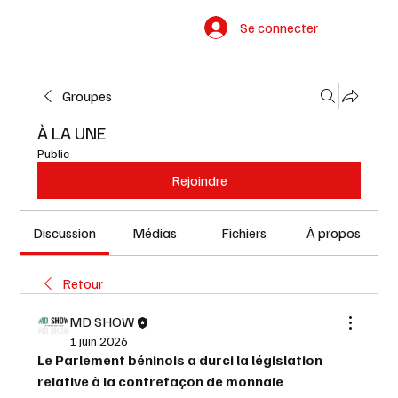
Se connecter
Groupes
À LA UNE
Public
Rejoindre
Discussion
Médias
Fichiers
À propos
Retour
MD SHOW
1 juin 2026
Le Parlement béninois a durci la législation 
relative à la contrefaçon de monnaie