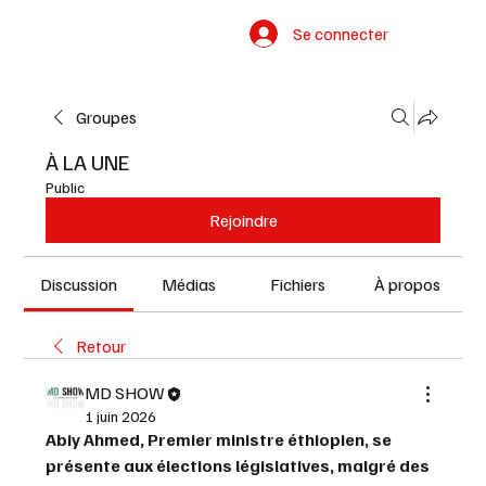
Se connecter
Groupes
À LA UNE
Public
Rejoindre
Discussion
Médias
Fichiers
À propos
Retour
MD SHOW
1 juin 2026
Abiy Ahmed, Premier ministre éthiopien, se 
présente aux élections législatives, malgré des 