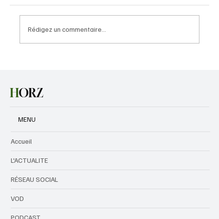
Rédigez un commentaire...
Italie : une femme aveugle recouvre la vue
après une greffe
H
ORZ
MENU
Accueil
L'ACTUALITE
RÉSEAU SOCIAL
VOD
PODCAST