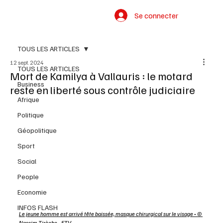
Se connecter
TOUS LES ARTICLES
12 sept. 2024
TOUS LES ARTICLES
Mort de Kamilya à Vallauris : le motard
Business
reste en liberté sous contrôle judiciaire
Afrique
Politique
Géopolitique
Sport
Social
People
Economie
INFOS FLASH
Le jeune homme est arrivé tête baissée, masque chirurgical sur le visage • © 
Nassim Tirèche - FTV