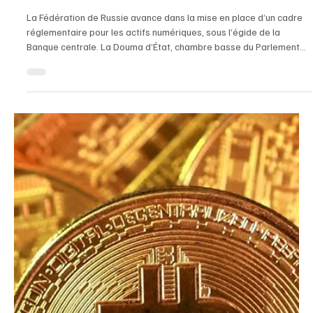
Cryptomonnaie : Western Union prévoit de
lancer son stablecoin USDPT en mai prochain,
visant à concurrencer SWIFT
Western Union lance son stablecoin, l’USDPT, sur la blockchain
Solana dès le mois prochain. Ce géant des transferts d’argent
entre ainsi dans la révolution crypto et pourrait bouleverser le
marché des paiements transfrontaliers. Western Union prévoit de
lancer son stablecoin USDPT (U.S. Dollar Payment Token) en mai
2026. Ce stablecoin, basé sur la blockchain Solana, remplacera le
réseau SWIFT pour les règlements entre Western Union et ses
agents partenaires dans certains pays