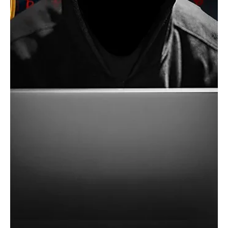
large majorité des 450 députés, soit 327 voix (73%), ont soutenu
le texte, indiquant une volonté de progresser rapidement sur ce
dossier. Ce projet de loi établit un