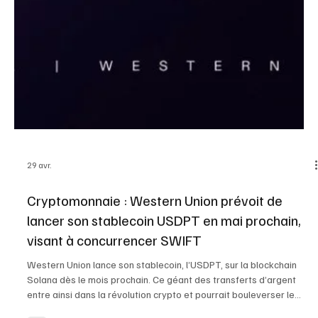
5 mai
La France retire l'obligation de déclaration des
portefeuilles crypto auto-hébergés du projet de
loi fiscal
Le comité parlementaire mixte français a supprimé une clause de
son projet de loi anti-fraude fiscale. Cette clause aurait obligé les
contribuables à déclarer chaque année les portefeuilles crypto en
auto-gestion de plus de 5 000 €. Une clarification majeure vient
d’apporter un soulagement au cadre législatif français concernant
la détention d’actifs numériques. Lors de la réunion de la
commission mixte paritaire (CMP) le 28 avril dernier, les
parlementaires ont décidé d’éca