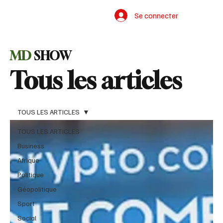
Se connecter
MD
SHOW
Tous les articles
TOUS LES ARTICLES
TOUS LES ARTICLES
Business
Afrique
Politique
Géopolitique
Sport
Social