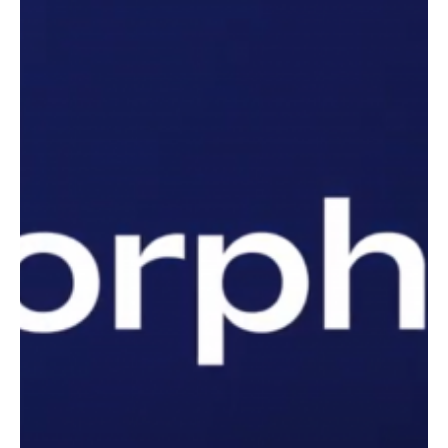
22 juin
Le milliardaire mexicain Ricardo Salinas déclare
que 70% de son portefeuille d’investissement
est constitué de Bitcoin
Ricardo Salinas, milliardaire mexicain, affirme que le Bitcoin
demeure son actif financier privilégié, soulignant la dépréciation
des monnaies fiduciaires à l’échelle mondiale. Le patron du
conglomérat Grupo Salinas, dont la fortune est estimée à environ
4 milliards de dollars, n’a jamais caché son attachement au Bitcoin
(BTC). Dans un entretien accordé à CoinDesk, Ricardo Salinas
Pliego révèle que 70% de son portefeuille d’investissement est
concentré sur la reine des crypto