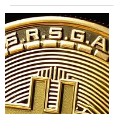
2 juil.
Le Crédit Agricole lance son stablecoin en euro,
l’EURXT.
Le Crédit Agricole, banque française, lance le stablecoin EURO
eXchange Token (EURXT) sur la blockchain Ethereum. Crédit
Agricole S.A. lance son stablecoin en euro, l’EURXT, et la première
souscription via l’EURXT dans un fonds monétaire tokenisé Amundi,
une première en Europe. Cette initiative s’inscrit dans le plan ACT
2028 de Crédit Agricole S.A. pour développer la finance tokenisée.