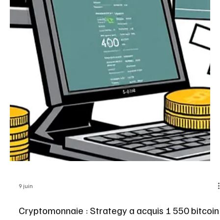
Morpho lève 175 millions de dollars et s’impose
comme force majeure de la DeFi française
Morpho a levé la somme colossale de cent soixante-quinze
millions de dollars, ce qui en fait la deuxième plus importante
opération de financement jamais réalisée dans le domaine de la
finance décentralisée. Morpho, entreprise française spécialisée
dans la finance décentralisée, a annoncé une levée de fonds de
175 millions de dollars. L’opération est menée par Paradigm, Ribbit
et a16z crypto, le véhicule d’investissement du célèbre fonds
américain Andreessen Horowitz dédié à l