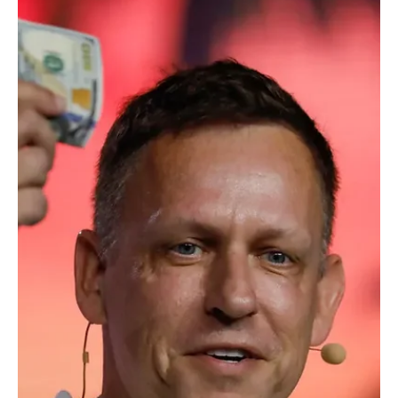
23 avr.
Une famille bretonne a été séquestrée pour 700
000 euros de cryptomonnaies
Une famille de Ploudalmézeau (29) a été séquestrée. Des
malfaiteurs, intéressés par le père, expert en cryptomonnaies, ont
extorquer son portefeuille numérique. Lundi matin, dans un pavillon
de Ploudalmézeau (Finistère), trois adultes et deux enfants ont été
pris en otage par des hommes armés à leur domicile. Vers 9
heures, deux individus encagoulés ont fait irruption dans un
lotissement de cette commune située au nord de Brest. La famille
victime comprenait une mère, ses deu